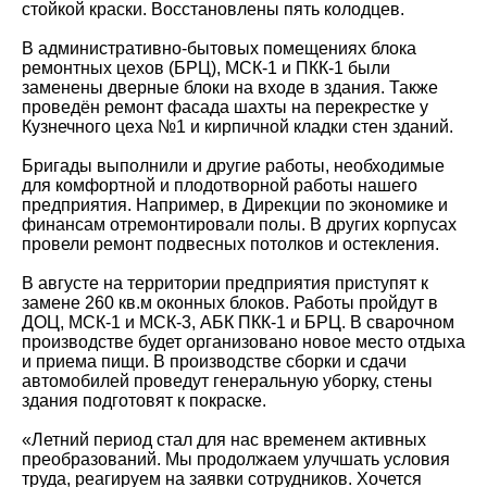
стойкой краски. Восстановлены пять колодцев.
В административно-бытовых помещениях блока
ремонтных цехов (БРЦ), МСК-1 и ПКК-1 были
заменены дверные блоки на входе в здания. Также
проведён ремонт фасада шахты на перекрестке у
Кузнечного цеха №1 и кирпичной кладки стен зданий.
Бригады выполнили и другие работы, необходимые
для комфортной и плодотворной работы нашего
предприятия. Например, в Дирекции по экономике и
финансам отремонтировали полы. В других корпусах
провели ремонт подвесных потолков и остекления.
В августе на территории предприятия приступят к
замене 260 кв.м оконных блоков. Работы пройдут в
ДОЦ, МСК-1 и МСК-3, АБК ПКК-1 и БРЦ. В сварочном
производстве будет организовано новое место отдыха
и приема пищи. В производстве сборки и сдачи
автомобилей проведут генеральную уборку, стены
здания подготовят к покраске.
«Летний период стал для нас временем активных
преобразований. Мы продолжаем улучшать условия
труда, реагируем на заявки сотрудников. Хочется