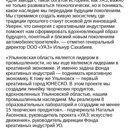
«Для завода с такой богатой историей, как УАЗ, важно
не только развиваться технологически, но и понимать,
какое наследие мы передадим будущим поколениям.
Мы стремимся создать живую экосистему, где
традиции прошлого станут основой для инноваций.
Уверен, что синергия с креативными индустриями
поможет нам сформировать вдохновляющий образ
будущего, понятный и близкий новым поколениям
автомобилестроителей», — отметил генеральный
директор ООО «УАЗ» Ильнур Сахабиев.
«Ульяновская область является лидером в
промышленности, но мы еще являемся лидерами в
креативной экономике. И именно задача фонда
креативных индустрий — поднимать креативную
экономику. К тому же Ульяновск — первый
креативный город ЮНЕСКО. В этом проекте мы
создадим линейку творческих продуктов,
вдохновленных Ульяновской областью, нашим
промышленным наследием. Мы реализуем 8
образовательных лабораторий и создадим не менее
15 творческих продуктов», - подчеркнула Наталья
Аксенова, руководитель проекта «УАЗ: искусство
движения», руководитель дирекции Фонда
креативных индустрий УО.