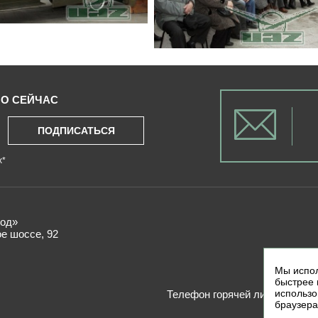
О СЕЙЧАС
ПОДПИСАТЬСЯ
х
*
од»
ое шоссе, 92
Мы испол
быстрее 
использо
Телефон горячей линии:8 800 1
браузера